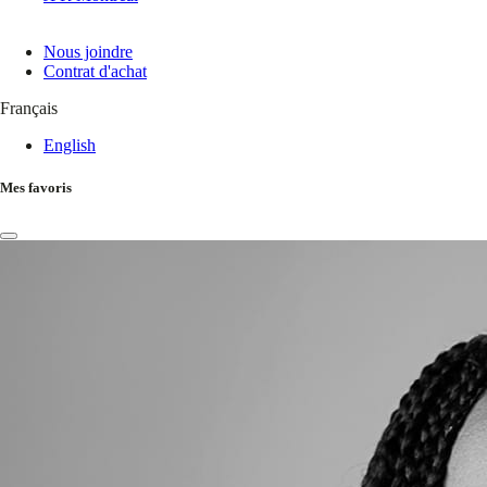
Nous joindre
Contrat d'achat
Français
English
Mes favoris