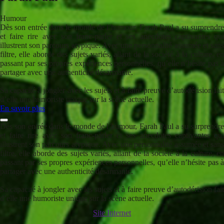
Humour
Dès son entrée dans le monde de l’humour, Farah Paul a su surprendre
et faire rire avec son franc-parler et ses anecdotes captivantes qui
illustrent son parcours atypique. Avec une personnalité assumée et sans
filtre, elle aborde des sujets variés, allant de la société à la culture, en
passant par ses propres expériences personnelles, qu’elle n’hésite pas à
partager avec une authenticité désarmante.
Sa capacité à jongler avec les sujets et à faire preuve d’autodérision fait
d’elle une humoriste unique sur la scène actuelle.
En savoir plus
Dès son entrée dans le monde de l’humour, Farah Paul a su surprendre
et faire rire avec son franc-parler et ses anecdotes captivantes qui
illustrent son parcours atypique. Avec une personnalité assumée et sans
filtre, elle aborde des sujets variés, allant de la société à la culture, en
passant par ses propres expériences personnelles, qu’elle n’hésite pas à
partager avec une authenticité désarmante.
Sa capacité à jongler avec les sujets et à faire preuve d’autodérision fait
d’elle une humoriste unique sur la scène actuelle.
Site Internet