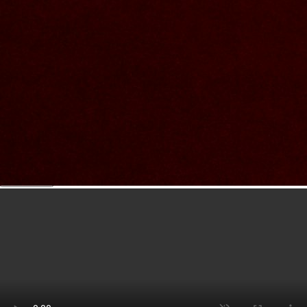
Nous joindre
Nom et prenom
Courriel
Sujet
Votre message
Valider
Mon espace
Courriel
Mot de passe
Se rappeler de moi
Connexion
Mot de passe oublié
Créer un compte