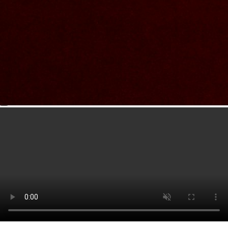
Nous joindre
Nom et prenom
Courriel
Sujet
Votre message
Valider
Mon espace
Courriel
Mot de passe
Se rappeler de moi
Connexion
Mot de passe oublié
Créer un compte
Prénom
Nom
Courriel
Le mot de passe doit contenir :