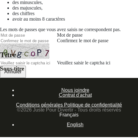
des minuscules,
des majuscules,
des chiffres
avoir au moins 8 caractères
Les mots de passes que vous avez saisis ne correspondent pas.
Mot de passe
Confirmez le mot de passe
Titre
Veuillez saisir le captcha ici
Sous-titre
Annuler
Valider
Nous joindre
Mot de passe oublié
Contrat d'achat
Saisissez l'adresse e-mail que vous utilisez pour vous connecter.
Conditions générales
Politique de confidentialité
Courriel
©2026 Juste Pour Divertir - Tous droits réservés
Français
Annuler
English
Valider