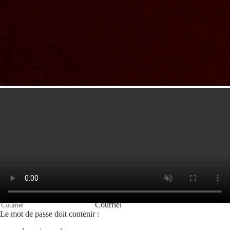
Nous joindre
Nom et prenom
Courriel
Sujet
Votre message
Valider
Mon espace
Courriel
Mot de passe
Se rappeler de moi
Connexion
Mot de passe oublié
Créer un compte
Prénom
Nom
Courriel
Le mot de passe doit contenir :