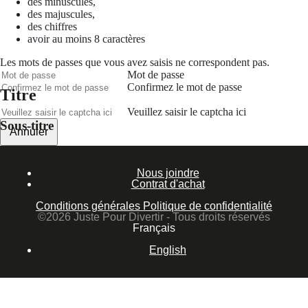
des minuscules,
des majuscules,
des chiffres
avoir au moins 8 caractères
Les mots de passes que vous avez saisis ne correspondent pas.
Mot de passe
Confirmez le mot de passe
Titre
Veuillez saisir le captcha ici
Sous-titre
Annuler
Valider
Nous joindre
Mot de passe oublié
Contrat d'achat
Saisissez l'adresse e-mail que vous utilisez pour vous connecter.
Conditions générales
Politique de confidentialité
Courriel
©2026 Juste Pour Divertir - Tous droits réservés
Français
Annuler
English
Valider